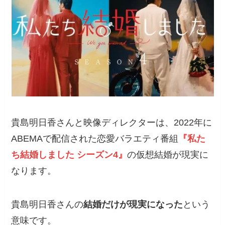
貴島明日香さんと映像ディレクターは、2022年に
ABEMAで配信された恋愛バラエティ番組
『私た
ち結婚しました シーズン4』
の仮想結婚が現実に
なります。
貴島明日香さんの
結婚だけが現実になった
という
意味です。