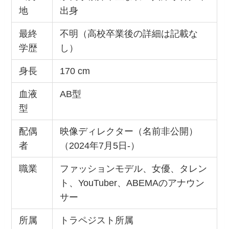
地
出身
最終
不明（高校卒業後の詳細は記載な
学歴
し）
身長
170 cm
血液
AB型
型
配偶
映像ディレクター（名前非公開）
者
（2024年7月5日-）
職業
ファッションモデル、女優、タレン
ト、YouTuber、ABEMAのアナウン
サー
所属
トラペジスト所属