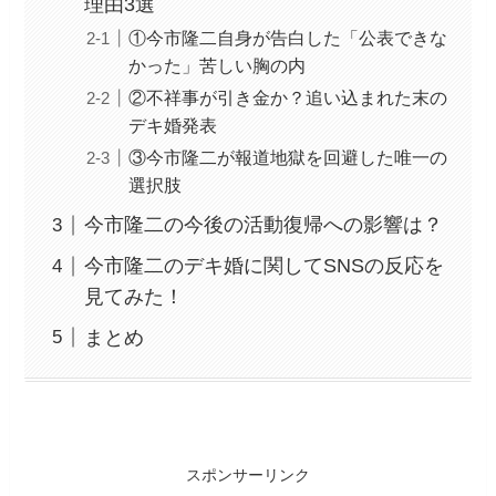
理由3選
①今市隆二自身が告白した「公表できな
かった」苦しい胸の内
②不祥事が引き金か？追い込まれた末の
デキ婚発表
③今市隆二が報道地獄を回避した唯一の
選択肢
今市隆二の今後の活動復帰への影響は？
今市隆二のデキ婚に関してSNSの反応を
見てみた！
まとめ
スポンサーリンク