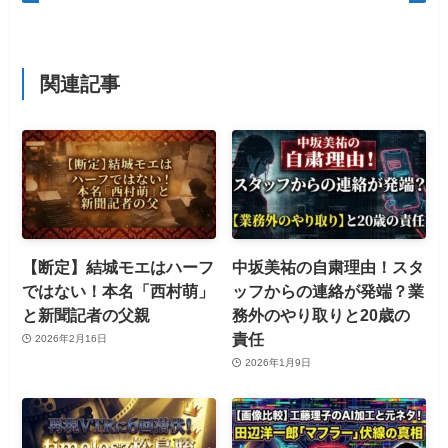
関連記事
【断定】結城モエはハーフ
中坂美祐の自粛理由！スタ
ではない！本名「西村萌」
ッフからの連絡が発端？業
と新聞記者の父親
務外のやり取りと20歳の
責任
2026年2月16日
2026年1月9日