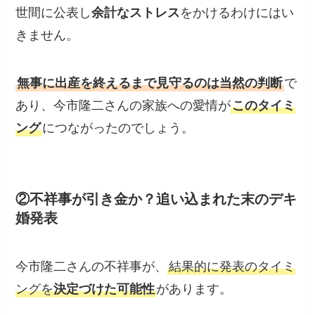
世間に公表し
余計なストレス
をかけるわけにはい
きません。
無事に出産を終えるまで見守るのは当然の判断
で
あり、今市隆二さんの家族への愛情が
このタイミ
ング
につながったのでしょう。
②不祥事が引き金か？追い込まれた末のデキ
婚発表
今市隆二さんの不祥事が、
結果的に発表のタイミ
ングを
決定づけた可能性
があります。