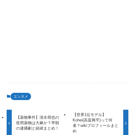
エンタメ
【世界1位モデル】
【薬物事件】清水尋也の
Kohei(高畠興平)って何
使用薬物は大麻か？早朝
者？wikiプロフィールまと
の逮捕劇と経緯まとめ！
め