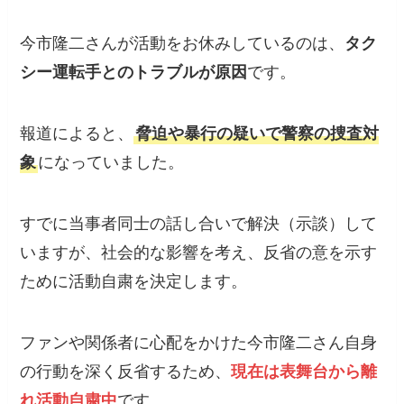
今市隆二さんが活動をお休みしているのは、
タク
シー運転手とのトラブルが原因
です。
報道によると、
脅迫や暴行の疑いで警察の捜査対
象
になっていました。
すでに当事者同士の話し合いで解決（示談）して
いますが、社会的な影響を考え、反省の意を示す
ために活動自粛を決定します。
ファンや関係者に心配をかけた今市隆二さん自身
の行動を深く反省するため、
現在は表舞台から離
れ活動自粛中
です。