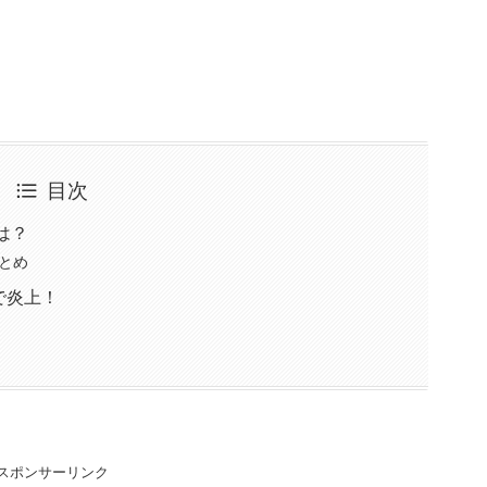
目次
は？
とめ
で炎上！
スポンサーリンク