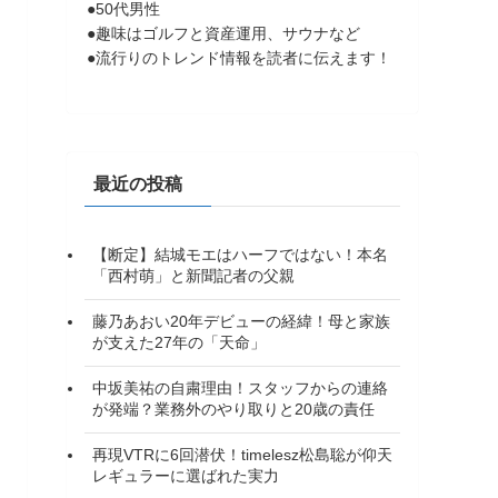
●50代男性
●趣味はゴルフと資産運用、サウナなど
●流行りのトレンド情報を読者に伝えます！
最近の投稿
【断定】結城モエはハーフではない！本名
「西村萌」と新聞記者の父親
藤乃あおい20年デビューの経緯！母と家族
が支えた27年の「天命」
中坂美祐の自粛理由！スタッフからの連絡
が発端？業務外のやり取りと20歳の責任
再現VTRに6回潜伏！timelesz松島聡が仰天
レギュラーに選ばれた実力