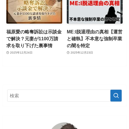
福原愛の略奪訴訟は示談金
ME:I脱退理由の真相【運営
で解決？元妻が1100万請
と確執】不本意な強制卒業
求を取り下げた裏事情
の闇を特定
2025年12月24日
2025年12月23日