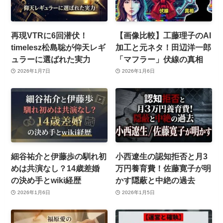
再現VTRに6回潜伏！
【画像比較】工藤理子のAI
timelesz松島聡が仰天レギ
加工と元ネタ！田辺洋一郎
ュラーに選ばれた実力
「マフラー」伏線の真相
2026年1月7日
2026年1月6日
細谷祐介と伊藤歩の馴れ初
小西遼生の認知拒否と月3
めは共演なし？14歳差婚
万円養育費！佐藤寛子が明
の決め手とwiki経歴
かす隠蔽と中絶の過去
2026年1月6日
2026年1月5日