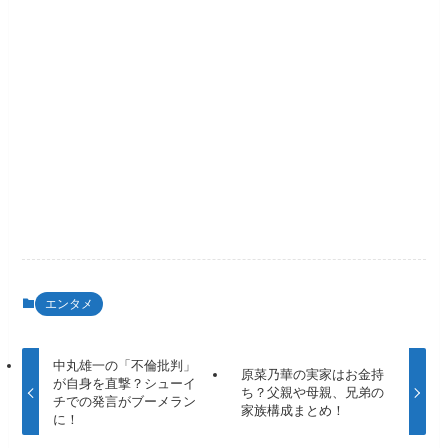
エンタメ
中丸雄一の「不倫批判」
原菜乃華の実家はお金持
が自身を直撃？シューイ
ち？父親や母親、兄弟の
チでの発言がブーメラン
家族構成まとめ！
に！