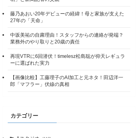
藤乃あおい20年デビューの経緯！母と家族が支えた
27年の「天命」
中坂美祐の自粛理由！スタッフからの連絡が発端？
業務外のやり取りと20歳の責任
再現VTRに6回潜伏！timelesz松島聡が仰天レギュラ
ーに選ばれた実力
【画像比較】工藤理子のAI加工と元ネタ！田辺洋一
郎「マフラー」伏線の真相
カテゴリー