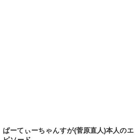
ぱーてぃーちゃんすが(菅原直人)本人のエ
ピソード