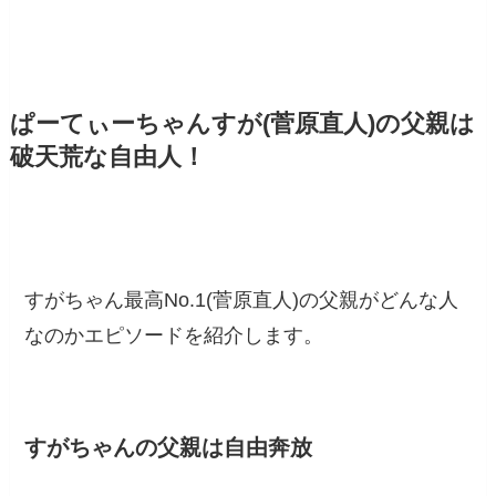
ぱーてぃーちゃんすが(菅原直人)の父親は
破天荒な自由人！
すがちゃん最高No.1(菅原直人)の父親がどんな人
なのかエピソードを紹介します。
すがちゃんの父親は自由奔放