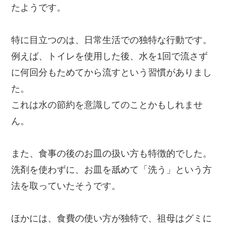
たようです。
特に目立つのは、日常生活での独特な行動です。
例えば、トイレを使用した後、水を1回で流さず
に何回分もためてから流すという習慣がありまし
た。
これは水の節約を意識してのことかもしれませ
ん。
また、食事の後のお皿の扱い方も特徴的でした。
洗剤を使わずに、お皿を舐めて「洗う」という方
法を取っていたそうです。
ほかには、食費の使い方が独特で、祖母はグミに