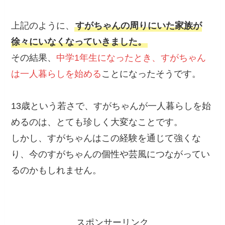
上記のように、
すがちゃんの周りにいた家族が
徐々にいなくなっていきました。
その結果、
中学1年生になったとき、すがちゃん
は一人暮らしを始める
ことになったそうです。
13歳という若さで、すがちゃんが一人暮らしを始
めるのは、とても珍しく大変なことです。
しかし、すがちゃんはこの経験を通じて強くな
り、今のすがちゃんの個性や芸風につながってい
るのかもしれません。
スポンサーリンク