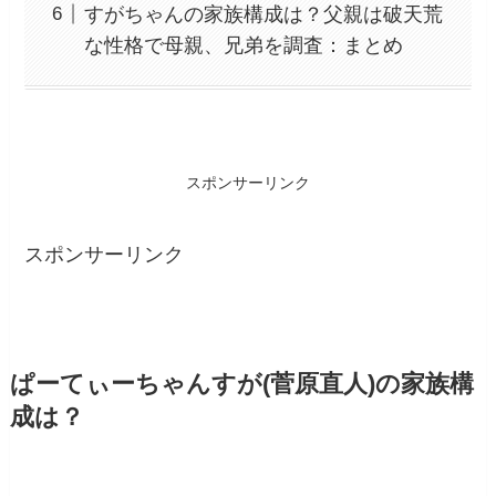
すがちゃんの家族構成は？父親は破天荒
な性格で母親、兄弟を調査：まとめ
スポンサーリンク
スポンサーリンク
ぱーてぃーちゃんすが(菅原直人)の家族構
成は？