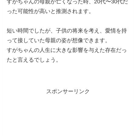
すがちゃんの母親が亡くなった時、20代〜30代だ
った可能性が高いと推測されます。
短い時間でしたが、子供の将来を考え、愛情を持
って接していた母親の姿が想像できます。
すがちゃんの人生に大きな影響を与えた存在だっ
たと言えるでしょう。
スポンサーリンク