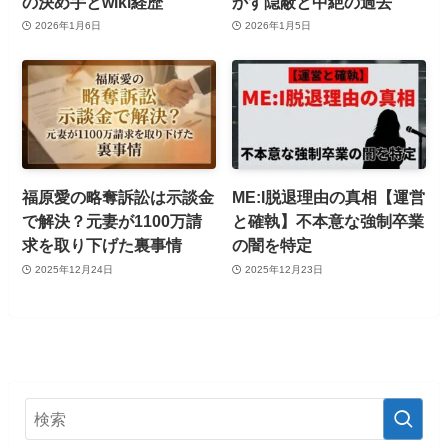
の決め手とwiki経歴
かす隠蔽と中絶の過去
2026年1月6日
2026年1月5日
福原愛の略奪訴訟は示談金
ME:I脱退理由の真相【運営
で解決？元妻が1100万請
と確執】不本意な強制卒業
求を取り下げた裏事情
の闇を特定
2025年12月24日
2025年12月23日