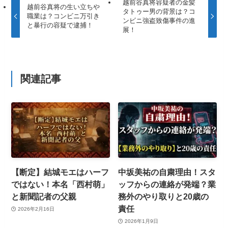
越前谷真将容疑者の金髪
越前谷真将の生い立ちや
タトゥー男の背景は？コ
職業は？コンビニ万引き
ンビニ強盗致傷事件の進
と暴行の容疑で逮捕！
展！
関連記事
【断定】結城モエはハーフ
中坂美祐の自粛理由！スタ
ではない！本名「西村萌」
ッフからの連絡が発端？業
と新聞記者の父親
務外のやり取りと20歳の
責任
2026年2月16日
2026年1月9日