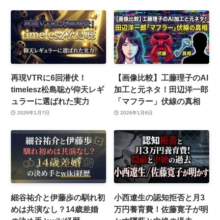
再現VTRに6回潜伏！
【画像比較】工藤理子のAI
timelesz松島聡が仰天レギ
加工と元ネタ！田辺洋一郎
ュラーに選ばれた実力
「マフラー」伏線の真相
2026年1月7日
2026年1月6日
細谷祐介と伊藤歩の馴れ初
小西遼生の認知拒否と月3
めは共演なし？14歳差婚
万円養育費！佐藤寛子が明