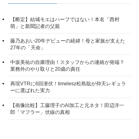
【断定】結城モエはハーフではない！本名「西村
萌」と新聞記者の父親
藤乃あおい20年デビューの経緯！母と家族が支えた
27年の「天命」
中坂美祐の自粛理由！スタッフからの連絡が発端？
業務外のやり取りと20歳の責任
再現VTRに6回潜伏！timelesz松島聡が仰天レギュラ
ーに選ばれた実力
【画像比較】工藤理子のAI加工と元ネタ！田辺洋一
郎「マフラー」伏線の真相