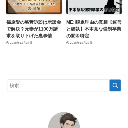
福原愛の略奪訴訟は示談金
ME:I脱退理由の真相【運営
で解決？元妻が1100万請
と確執】不本意な強制卒業
求を取り下げた裏事情
の闇を特定
2025年12月24日
2025年12月23日