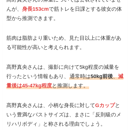
んが、
身長153cm
で筋トレを日課とする彼女の体
型から推測できます。
筋肉は脂肪より重いため、見た目以上に体重があ
る可能性が高いと考えられます。
髙野真央さんは、撮影に向けて5kg程度の減量を
行ったという情報もあり、
通常時は
50kg前後
、
減
量後は45-47kg程度
と推測します。
髙野真央さんは、小柄な身長に対して
Gカップ
と
いう豊満なバストサイズは、まさに「反則級のメ
リハリボディ」と称される理由でしょう。