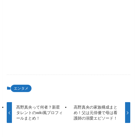
エンタメ
髙野真央って何者？新星
高野真央の家族構成まと
タレントのwiki風プロフィ
め！父は元俳優で母は看
ールまとめ！
護師の溺愛エピソード！