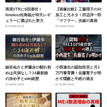
再現VTRに6回潜伏！
【画像比較】工藤理子のAI
timelesz松島聡が仰天レギ
加工と元ネタ！田辺洋一郎
ュラーに選ばれた実力
「マフラー」伏線の真相
2026年1月7日
2026年1月6日
細谷祐介と伊藤歩の馴れ初
小西遼生の認知拒否と月3
めは共演なし？14歳差婚
万円養育費！佐藤寛子が明
の決め手とwiki経歴
かす隠蔽と中絶の過去
2026年1月6日
2026年1月5日