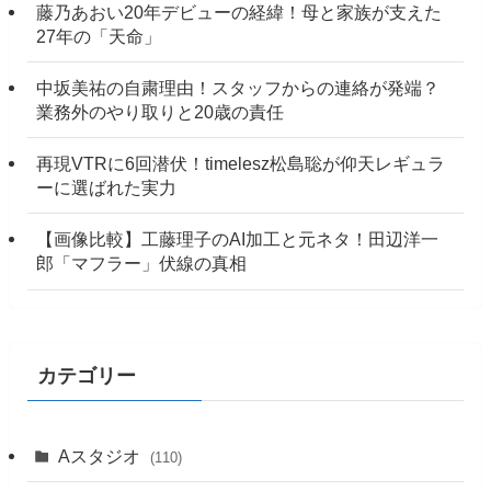
藤乃あおい20年デビューの経緯！母と家族が支えた
27年の「天命」
中坂美祐の自粛理由！スタッフからの連絡が発端？
業務外のやり取りと20歳の責任
再現VTRに6回潜伏！timelesz松島聡が仰天レギュラ
ーに選ばれた実力
【画像比較】工藤理子のAI加工と元ネタ！田辺洋一
郎「マフラー」伏線の真相
カテゴリー
Aスタジオ
(110)