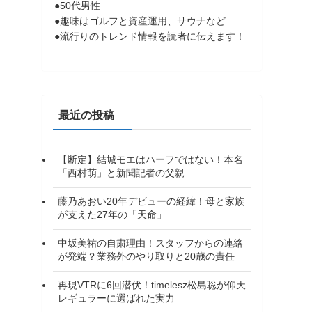
●50代男性
●趣味はゴルフと資産運用、サウナなど
●流行りのトレンド情報を読者に伝えます！
最近の投稿
【断定】結城モエはハーフではない！本名
「西村萌」と新聞記者の父親
藤乃あおい20年デビューの経緯！母と家族
が支えた27年の「天命」
中坂美祐の自粛理由！スタッフからの連絡
が発端？業務外のやり取りと20歳の責任
再現VTRに6回潜伏！timelesz松島聡が仰天
レギュラーに選ばれた実力