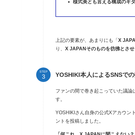
様式美とも言える構成のギ
上記の要素が、あまりにも「
X JA
り、
X JAPANそのものを彷彿とさ
STEP
YOSHIKI本人によるSNSでの投
ファンの間で巻き起こっていた議論は、
す。
YOSHIKIさん自身の公式Xアカ
ントを投稿しました。
「何これ、X JAPANに聞こえない