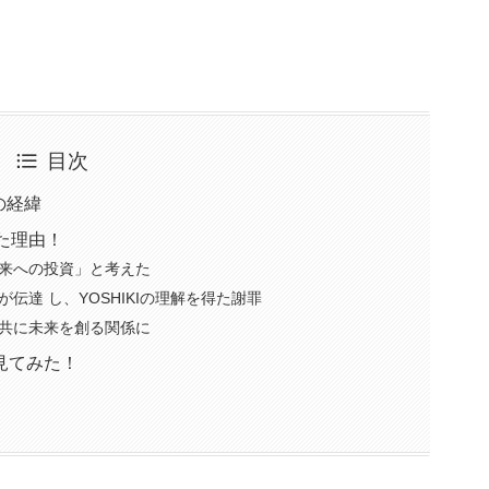
目次
の経緯
った理由！
「未来への投資」と考えた
伝達 し、YOSHIKIの理解を得た謝罪
Iと共に未来を創る関係に
見てみた！