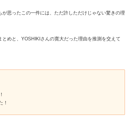
もが思ったこの一件には、ただ許しただけじゃない驚きの理
とめと、YOSHIKIさんの寛大だった理由を推測を交えて
由！
た！