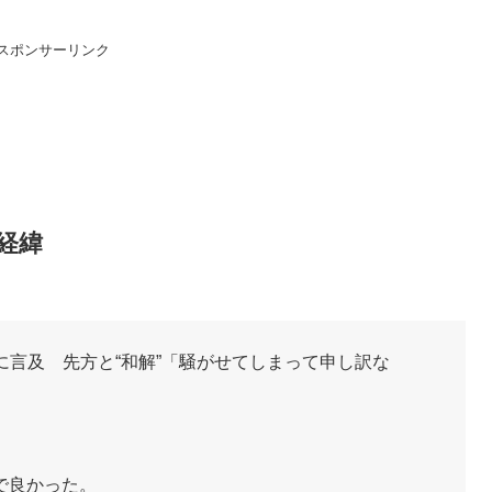
スポンサーリンク
経緯
動に言及 先方と“和解”「騒がせてしまって申し訳な
、
で良かった。