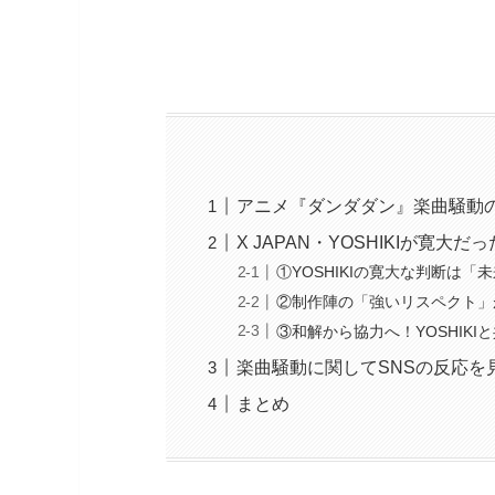
アニメ『ダンダダン』楽曲騒動
X JAPAN・YOSHIKIが寛大だ
①YOSHIKIの寛大な判断は
②制作陣の「強いリスペクト」が
③和解から協力へ！YOSHIK
楽曲騒動に関してSNSの反応を
まとめ