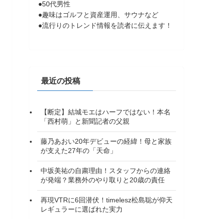
●50代男性
●趣味はゴルフと資産運用、サウナなど
●流行りのトレンド情報を読者に伝えます！
最近の投稿
【断定】結城モエはハーフではない！本名
「西村萌」と新聞記者の父親
藤乃あおい20年デビューの経緯！母と家族
が支えた27年の「天命」
中坂美祐の自粛理由！スタッフからの連絡
が発端？業務外のやり取りと20歳の責任
再現VTRに6回潜伏！timelesz松島聡が仰天
レギュラーに選ばれた実力