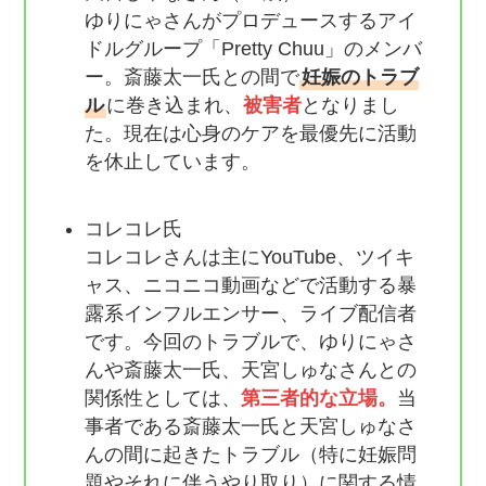
ゆりにゃさんがプロデュースするアイ
ドルグループ「Pretty Chuu」のメンバ
ー。斎藤太一氏との間で
妊娠のトラブ
ル
に巻き込まれ、
被害者
となりまし
た。現在は心身のケアを最優先に活動
を休止しています。
コレコレ氏
コレコレさんは主にYouTube、ツイキ
ャス、ニコニコ動画などで活動する暴
露系インフルエンサー、ライブ配信者
です。今回のトラブルで、ゆりにゃさ
んや斎藤太一氏、天宮しゅなさんとの
関係性としては、
第三者的な立場。
当
事者である斎藤太一氏と天宮しゅなさ
んの間に起きたトラブル（特に妊娠問
題やそれに伴うやり取り）に関する情