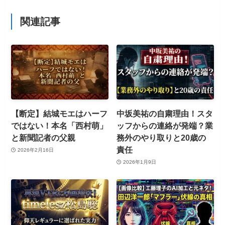
関連記事
【断定】結城モエはハーフ
中坂美祐の自粛理由！スタ
ではない！本名「西村萌」
ッフからの連絡が発端？業
と新聞記者の父親
務外のやり取りと20歳の
責任
2026年2月16日
2026年1月9日