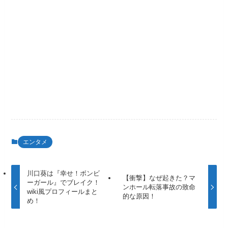
エンタメ
川口葵は『幸せ！ボンビ
【衝撃】なぜ起きた？マ
ーガール』でブレイク！
ンホール転落事故の致命
wiki風プロフィールまと
的な原因！
め！