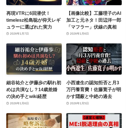
再現VTRに6回潜伏！
【画像比較】工藤理子のAI
timelesz松島聡が仰天レギ
加工と元ネタ！田辺洋一郎
ュラーに選ばれた実力
「マフラー」伏線の真相
2026年1月7日
2026年1月6日
細谷祐介と伊藤歩の馴れ初
小西遼生の認知拒否と月3
めは共演なし？14歳差婚
万円養育費！佐藤寛子が明
の決め手とwiki経歴
かす隠蔽と中絶の過去
2026年1月6日
2026年1月5日