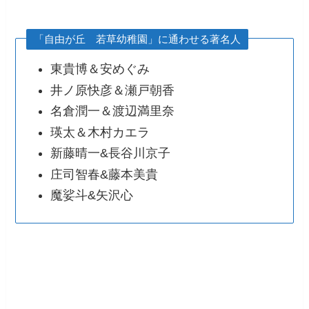
「自由が丘 若草幼稚園」に通わせる著名人
東貴博＆安めぐみ
井ノ原快彦＆瀬戸朝香
名倉潤一＆渡辺満里奈
瑛太＆木村カエラ
新藤晴一&長谷川京子
庄司智春&藤本美貴
魔娑斗&矢沢心