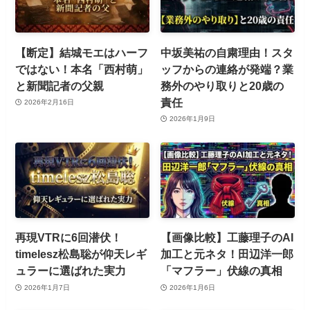
【断定】結城モエはハーフ
中坂美祐の自粛理由！スタ
ではない！本名「西村萌」
ッフからの連絡が発端？業
と新聞記者の父親
務外のやり取りと20歳の
責任
2026年2月16日
2026年1月9日
再現VTRに6回潜伏！
【画像比較】工藤理子のAI
timelesz松島聡が仰天レギ
加工と元ネタ！田辺洋一郎
ュラーに選ばれた実力
「マフラー」伏線の真相
2026年1月7日
2026年1月6日