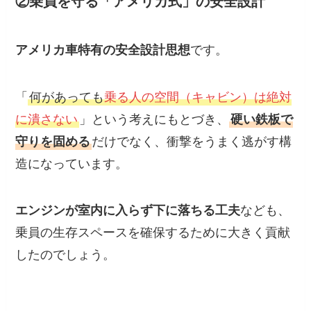
②乗員を守る「アメリカ式」の安全設計
アメリカ車特有の安全設計思想
です。
「
何があっても
乗る人の空間（キャビン）は絶対
に潰さない
」という考えにもとづき、
硬い鉄板で
守りを固める
だけでなく、衝撃をうまく逃がす構
造になっています。
エンジンが室内に入らず下に落ちる工夫
なども、
乗員の生存スペースを確保するために大きく貢献
したのでしょう。