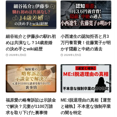
細谷祐介と伊藤歩の馴れ初
小西遼生の認知拒否と月3
めは共演なし？14歳差婚
万円養育費！佐藤寛子が明
の決め手とwiki経歴
かす隠蔽と中絶の過去
2026年1月6日
2026年1月5日
福原愛の略奪訴訟は示談金
ME:I脱退理由の真相【運営
で解決？元妻が1100万請
と確執】不本意な強制卒業
求を取り下げた裏事情
の闇を特定