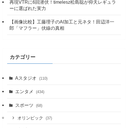
再現VTRに6回潜伏！timelesz松島聡が仰天レギュラ
ーに選ばれた実力
【画像比較】工藤理子のAI加工と元ネタ！田辺洋一
郎「マフラー」伏線の真相
カテゴリー
Aスタジオ
(110)
エンタメ
(434)
スポーツ
(68)
オリンピック
(37)