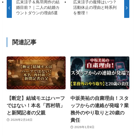
広末涼子＆鳥羽周作の結
広末涼子の復帰はいつ？
婚目前？｜二人の結婚カ
活動休止の理由と時系列
ウントダウンの理由5選
を整理！
関連記事
【断定】結城モエはハーフ
中坂美祐の自粛理由！スタ
ではない！本名「西村萌」
ッフからの連絡が発端？業
と新聞記者の父親
務外のやり取りと20歳の
責任
2026年2月16日
2026年1月9日