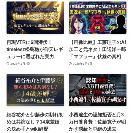
再現VTRに6回潜伏！
【画像比較】工藤理子のAI
timelesz松島聡が仰天レギ
加工と元ネタ！田辺洋一郎
ュラーに選ばれた実力
「マフラー」伏線の真相
2026年1月7日
2026年1月6日
細谷祐介と伊藤歩の馴れ初
小西遼生の認知拒否と月3
めは共演なし？14歳差婚
万円養育費！佐藤寛子が明
の決め手とwiki経歴
かす隠蔽と中絶の過去