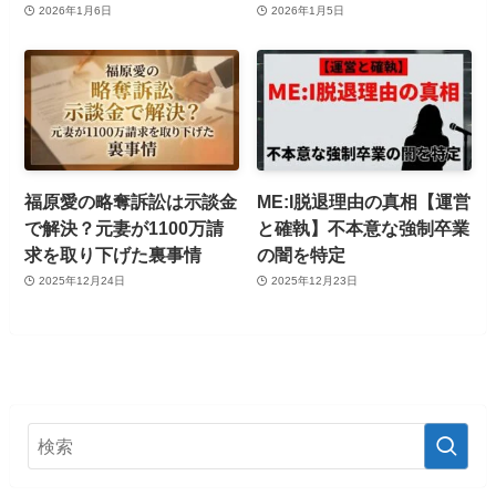
2026年1月6日
2026年1月5日
福原愛の略奪訴訟は示談金
ME:I脱退理由の真相【運営
で解決？元妻が1100万請
と確執】不本意な強制卒業
求を取り下げた裏事情
の闇を特定
2025年12月24日
2025年12月23日