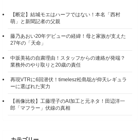
【断定】結城モエはハーフではない！本名「西村
萌」と新聞記者の父親
藤乃あおい20年デビューの経緯！母と家族が支えた
27年の「天命」
中坂美祐の自粛理由！スタッフからの連絡が発端？
業務外のやり取りと20歳の責任
再現VTRに6回潜伏！timelesz松島聡が仰天レギュラ
ーに選ばれた実力
【画像比較】工藤理子のAI加工と元ネタ！田辺洋一
郎「マフラー」伏線の真相
カテゴリー