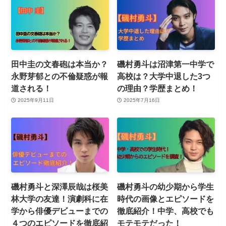
田中圭の文春砲は本当か？
磯村勇斗は沼津第一中学で
永野芽郁との不倫疑惑が報
高校は？大学中退した3つ
道される！
の理由？学歴まとめ！
2025年9月11日
2025年7月16日
磯村勇斗と深澤辰哉は桜美
磯村勇斗の幼少期から学生
林大学の友達！演劇科に在
時代の画像とエピソードを
学から俳優デビューまでの
徹底紹介！中学、高校でも
４つのエピソードを徹底紹
モテモテだった！