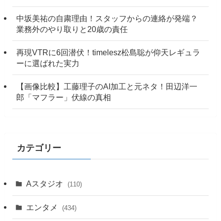
中坂美祐の自粛理由！スタッフからの連絡が発端？
業務外のやり取りと20歳の責任
再現VTRに6回潜伏！timelesz松島聡が仰天レギュラ
ーに選ばれた実力
【画像比較】工藤理子のAI加工と元ネタ！田辺洋一
郎「マフラー」伏線の真相
カテゴリー
Aスタジオ
(110)
エンタメ
(434)