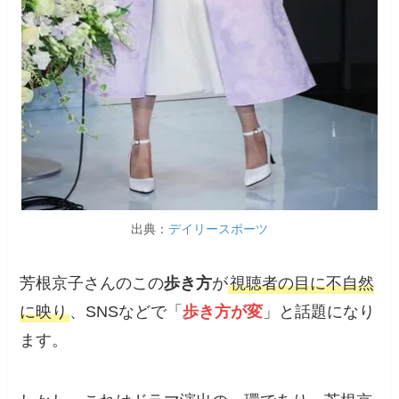
出典：
デイリースポーツ
芳根京子さんのこの
歩き方
が
視聴者の目に不自然
に映り
、SNSなどで「
歩き方が変
」と話題になり
ます。