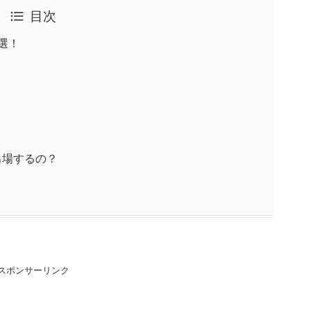
目次
5選！
に出場するの？
スポンサーリンク