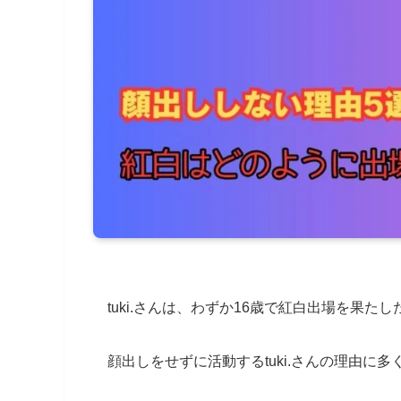
tuki.さんは、わずか16歳で紅白出場を果
顔出しをせずに活動するtuki.さんの理由に